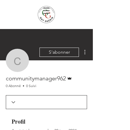
Plus d'actions
S'abonner
communitymanager962
Administrateur
communitymanager962
0 Abonné
0 Suivi
Profil